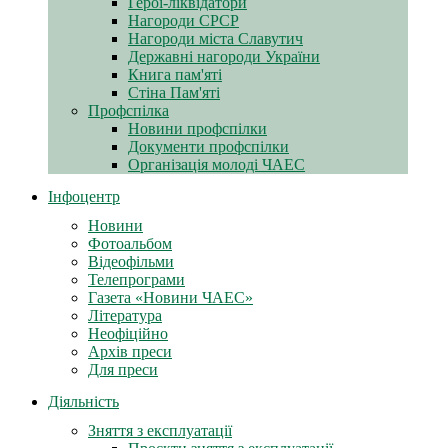
Герої-ліквідатори
Нагороди СРСР
Нагороди міста Славутич
Державні нагороди України
Книга пам'яті
Стіна Пам'яті
Профспілка
Новини профспілки
Документи профспілки
Організація молоді ЧАЕС
Інфоцентр
Новини
Фотоальбом
Відеофільми
Телепрограми
Газета «Новини ЧАЕС»
Література
Неофіційно
Архів преси
Для преси
Діяльність
Зняття з експлуатації