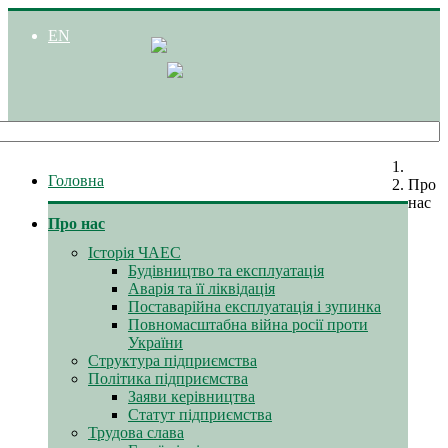
EN
Головна
Про
нас
Про нас
Історія ЧАЕС
Будівництво та експлуатація
Аварія та її ліквідація
Поставарійна експлуатація і зупинка
Повномасштабна війна росії проти
України
Структура підприємства
Політика підприємства
Заяви керівництва
Статут підприємства
Трудова слава