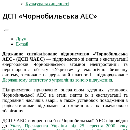
Культура захищеності
ДСП «Чорнобильська АЕС»
Друк
E-mail
Державне спеціалізоване підприємство «Чорнобильська
АЕС» (ДСП ЧАЕС)
— підприємство зі зняття з експлуатації
енергоблоків Чорнобильської атомної електростанції та
перетворення об'єкту «Укриття» у екологічно безпечну
систему, засноване на державній власності і підпорядковане
Державному агентству з управління зоною відчуження
.
Підприємство призначене оператором ядерних установок
Чорнобильської АЕС на етапі зняття їх з експлуатації та
подолання наслідків аварії, а також установок поводження з
радіоактивними відходами та сховищ для їх тимчасового
зберігання.
ДСП ЧАЕС створено на базі Чорнобильської АЕС відповідно
до
Указу Президента України від 25 вересня 2000 року