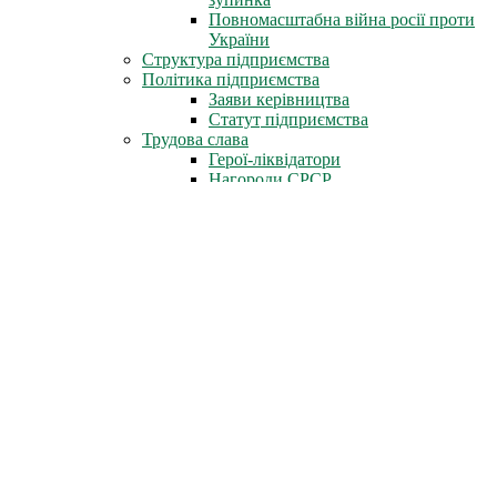
Повномасштабна війна росії проти
України
Структура підприємства
Політика підприємства
Заяви керівництва
Статут підприємства
Трудова слава
Герої-ліквідатори
Нагороди СРСР
Нагороди міста Славутич
Державні нагороди України
Книга пам'яті
Стіна Пам'яті
Профспілка
Новини профспілки
Документи профспілки
Організація молоді ЧАЕС
Інфоцентр
Новини
Фотоальбом
Відеофільми
Телепрограми
Газета «Новини ЧАЕС»
Література