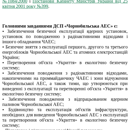
№1084/2000
і
Постанови Кабінету Міністрів України від 25
квітня 2001 року №399
.
Головними завданнями ДСП «Чорнобильська АЕС» є:
• Забезпечення безпечної експлуатації ядерних установок,
установок по поводженню з радіоактивними відходами і
іншого обладнання ЧАЕС;
• Безпечне зняття з експлуатації першого, другого та третього
енергоблоків Чорнобильської АЕС та атомних електростанцій
України;
• Перетворення об'єкта «Укриття» в екологічно безпечну
систему;
• Забезпечення поводження з радіоактивними відходами,
накопиченими на проммайданчику ЧАЕС і зони відчуження
Чорнобильської АЕС, а також тими, що утворюються при
виведенні з експлуатації та перетворенні об'єкта «Укриття» в
екологічно безпечну систему;
• Забезпечення поводження з відпрацьованим ядерним
паливом Чорнобильської АЕС;
• Будівництво та експлуатація об'єктів інфраструктури,
необхідних для виведення Чорнобильської АЕС з експлуатації
та перетворення об'єкта «Укриття» в екологічно безпечну
систему;