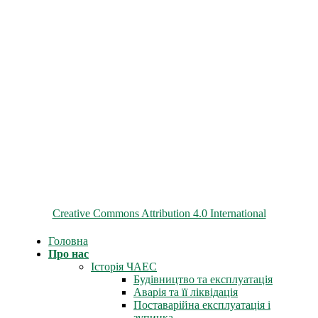
© 2026 ChNPP
Всі матеріали на цьому сайті розміщені на умовах ліцензії
Creative Commons Attribution 4.0 International
Головна
Про нас
Історія ЧАЕС
Будівництво та експлуатація
Аварія та її ліквідація
Поставарійна експлуатація і
зупинка