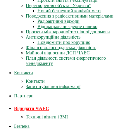
Проєкти зняття з експлуатації
Перетворення об'єкта "Укриття"
Новий безпечний конфайнмент
Поводження з радіоактивними матеріалами
Радіоактивні відходи
Відпрацьоване ядерне паливо
Проєкти міжнародної технічної допомоги
Антикорупційна діяльність
Повідомити про корупцію
Фінансово-господарська діяльність
Майнові відносини ДСП ЧАЕС
План діяльності системи енергетичного
менеджменту
Контакти
Контакти
Запит публічної інформації
Партнери
Відвідати ЧАЕС
Технічні візити і ЗМІ
Безпека