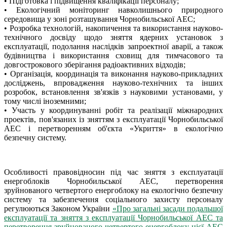
• Підготовка і підвищення кваліфікації персоналу;
• Екологічний моніторинг навколишнього природного
середовища у зоні розташування Чорнобильської АЕС;
• Розробка технологій, накопичення та використання науково-
технічного досвіду щодо зняття ядерних установок з
експлуатації, подолання наслідків запроектної аварії, а також
будівництва і використання сховищ для тимчасового та
довгострокового зберігання радіоактивних відходів;
• Організація, координація та виконання науково-прикладних
досліджень, впровадження науково-технічних та інших
розробок, встановлення зв'язків з науковими установами, у
тому числі іноземними;
• Участь у координуванні робіт та реалізації міжнародних
проектів, пов'язаних із зняттям з експлуатації Чорнобильської
АЕС і перетворенням об'єкта «Укриття» в екологічно
безпечну систему.
Особливості правовідносин під час зняття з експлуатації
енергоблоків Чорнобильської АЕС, перетворення
зруйнованого четвертого енергоблоку на екологічно безпечну
систему та забезпечення соціального захисту персоналу
регулюються Законом України
«Про загальні засади подальшої
експлуатації та зняття з експлуатації Чорнобильської АЕС та
перетворення зруйнованого четвертого енергоблоку цієї АЕС