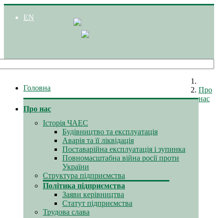
EN
Головна
Про
нас
Про нас
Історія ЧАЕС
Будівництво та експлуатація
Аварія та її ліквідація
Поставарійна експлуатація і зупинка
Повномасштабна війна росії проти
України
Структура підприємства
Політика підприємства
Заяви керівництва
Статут підприємства
Трудова слава