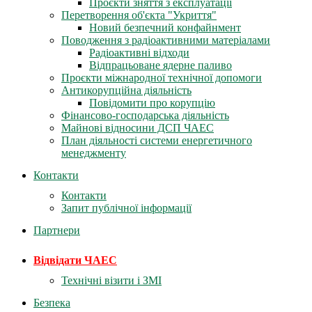
Проєкти зняття з експлуатації
Перетворення об'єкта "Укриття"
Новий безпечний конфайнмент
Поводження з радіоактивними матеріалами
Радіоактивні відходи
Відпрацьоване ядерне паливо
Проєкти міжнародної технічної допомоги
Антикорупційна діяльність
Повідомити про корупцію
Фінансово-господарська діяльність
Майнові відносини ДСП ЧАЕС
План діяльності системи енергетичного
менеджменту
Контакти
Контакти
Запит публічної інформації
Партнери
Відвідати ЧАЕС
Технічні візити і ЗМІ
Безпека