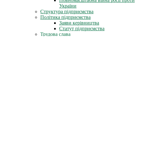
Повномасштабна війна росії проти
України
Структура підприємства
Політика підприємства
Заяви керівництва
Статут підприємства
Трудова слава
Герої-ліквідатори
Нагороди СРСР
Нагороди міста Славутич
Державні нагороди України
Книга пам'яті
Стіна Пам'яті
Профспілка
Новини профспілки
Документи профспілки
Організація молоді ЧАЕС
Інфоцентр
Новини
Фотоальбом
Відеофільми
Телепрограми
Газета «Новини ЧАЕС»
Література
Неофіційно