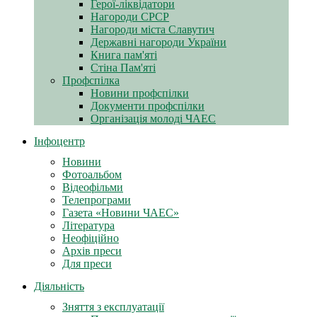
Герої-ліквідатори
Нагороди СРСР
Нагороди міста Славутич
Державні нагороди України
Книга пам'яті
Стіна Пам'яті
Профспілка
Новини профспілки
Документи профспілки
Організація молоді ЧАЕС
Інфоцентр
Новини
Фотоальбом
Відеофільми
Телепрограми
Газета «Новини ЧАЕС»
Література
Неофіційно
Архів преси
Для преси
Діяльність
Зняття з експлуатації