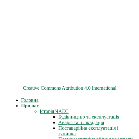
© 2026 ChNPP
Всі матеріали на цьому сайті розміщені на умовах ліцензії
Creative Commons Attribution 4.0 International
Головна
Про нас
Історія ЧАЕС
Будівництво та експлуатація
Аварія та її ліквідація
Поставарійна експлуатація і
зупинка