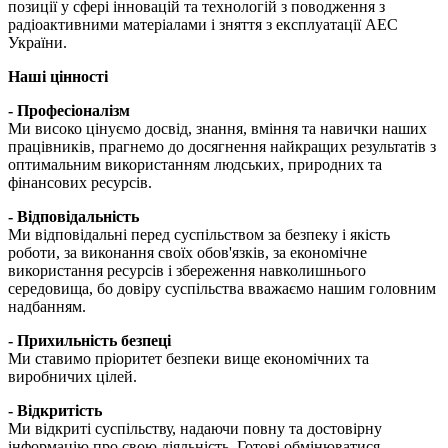
позиції у сфері інновацій та технологій з поводження з
радіоактивними матеріалами і зняття з експлуатації АЕС
України.
Наші цінності
- Професіоналізм
Ми високо цінуємо досвід, знання, вміння та навички наших
працівників, прагнемо до досягнення найкращих результатів з
оптимальним використанням людських, природних та
фінансових ресурсів.
- Відповідальність
Ми відповідальні перед суспільством за безпеку і якість
роботи, за виконання своїх обов'язків, за економічне
використання ресурсів і збереження навколишнього
середовища, бо довіру суспільства вважаємо нашим головним
надбанням.
- Прихильність безпеці
Ми ставимо пріоритет безпеки вище економічних та
виробничих цілей.
- Відкритість
Ми відкриті суспільству, надаючи повну та достовірну
інформацію про свою діяльність. Готові обмінюватися