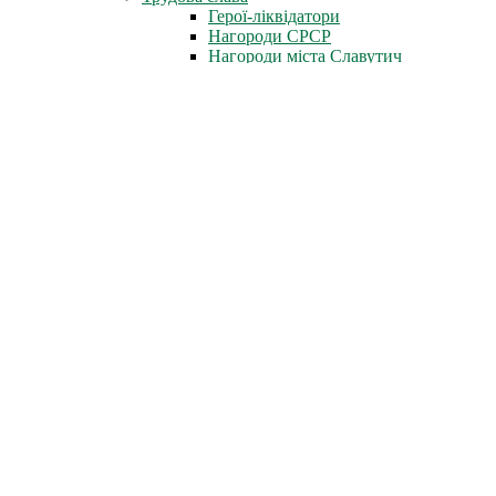
Герої-ліквідатори
Нагороди СРСР
Нагороди міста Славутич
Державні нагороди України
Книга пам'яті
Стіна Пам'яті
Профспілка
Новини профспілки
Документи профспілки
Організація молоді ЧАЕС
Інфоцентр
Новини
Фотоальбом
Відеофільми
Телепрограми
Газета «Новини ЧАЕС»
Література
Неофіційно
Архів преси
Для преси
Діяльність
Зняття з експлуатації
Проєкти зняття з експлуатації
Перетворення об'єкта "Укриття"
Новий безпечний конфайнмент