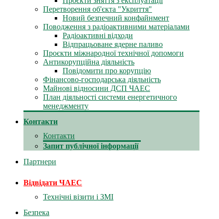
Проєкти зняття з експлуатації
Перетворення об'єкта "Укриття"
Новий безпечний конфайнмент
Поводження з радіоактивними матеріалами
Радіоактивні відходи
Відпрацьоване ядерне паливо
Проєкти міжнародної технічної допомоги
Антикорупційна діяльність
Повідомити про корупцію
Фінансово-господарська діяльність
Майнові відносини ДСП ЧАЕС
План діяльності системи енергетичного
менеджменту
Контакти
Контакти
Запит публічної інформації
Партнери
Відвідати ЧАЕС
Технічні візити і ЗМІ
Безпека