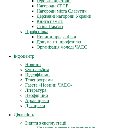
Герої-ліквідатори
Нагороди СРСР
Нагороди міста Славутич
Державні нагороди України
Книга пам'яті
Стіна Пам'яті
Профспілка
Новини профспілки
Документи профспілки
Організація молоді ЧАЕС
Інфоцентр
Новини
Фотоальбом
Відеофільми
Телепрограми
Газета «Новини ЧАЕС»
Література
Неофіційно
Архів преси
Для преси
Діяльність
Зняття з експлуатації