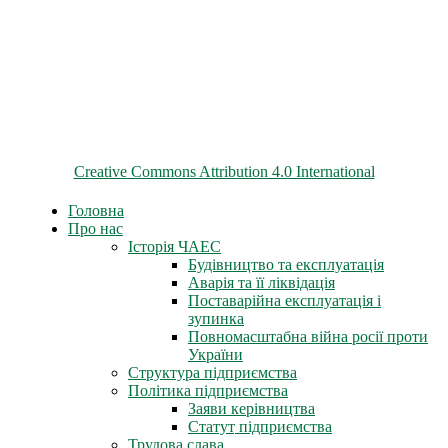
© 2026 ChNPP
Всі матеріали на цьому сайті розміщені на умовах ліцензії
Creative Commons Attribution 4.0 International
Головна
Про нас
Історія ЧАЕС
Будівництво та експлуатація
Аварія та її ліквідація
Поставарійна експлуатація і
зупинка
Повномасштабна війна росії проти
України
Структура підприємства
Політика підприємства
Заяви керівництва
Статут підприємства
Трудова слава