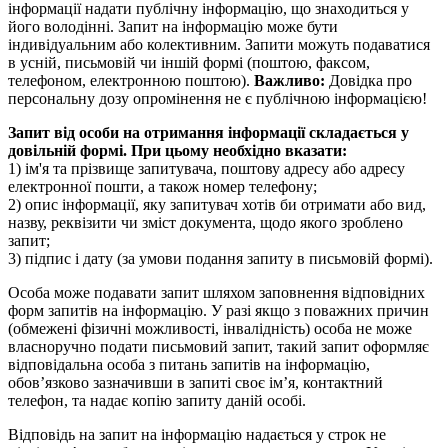
інформації надати публічну інформацію, що знаходиться у
його володінні. Запит на інформацію може бути
індивідуальним або колективним. Запити можуть подаватися
в усній, письмовій чи іншій формі (поштою, факсом,
телефоном, електронною поштою).
Важливо:
Довідка про
персональну дозу опромінення не є публічною інформацією!
Запит від особи на отримання інформації складається у
довільній формі. При цьому необхідно вказати:
1) ім'я та прізвище запитувача, поштову адресу або адресу
електронної пошти, а також номер телефону;
2) опис інформації, яку запитувач хотів би отримати або вид,
назву, реквізити чи зміст документа, щодо якого зроблено
запит;
3) підпис і дату (за умови подання запиту в письмовій формі).
Особа може подавати запит шляхом заповнення відповідних
форм запитів на інформацію. У разі якщо з поважних причин
(обмежені фізичні можливості, інвалідність) особа не може
власноручно подати письмовий запит, такий запит оформляє
відповідальна особа з питань запитів на інформацію,
обов’язково зазначивши в запиті своє ім’я, контактний
телефон, та надає копію запиту даній особі.
Відповідь на запит на інформацію надається у строк не