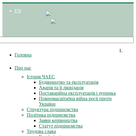
EN
Головна
Про нас
Історія ЧАЕС
Будівництво та експлуатація
Аварія та її ліквідація
Поставарійна експлуатація і зупинка
Повномасштабна війна росії проти
України
Структура підприємства
Політика підприємства
Заяви керівництва
Статут підприємства
Трудова слава