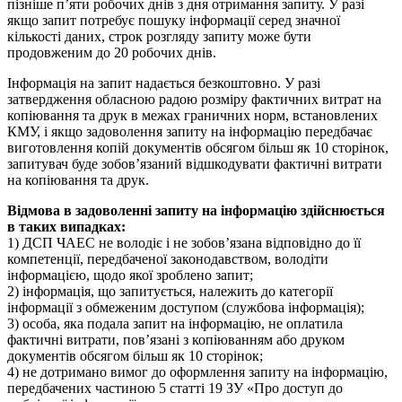
пізніше п’яти робочих днів з дня отримання запиту. У разі
якщо запит потребує пошуку інформації серед значної
кількості даних, строк розгляду запиту може бути
продовженим до 20 робочих днів.
Інформація на запит надається безкоштовно. У разі
затвердження обласною радою розміру фактичних витрат на
копіювання та друк в межах граничних норм, встановлених
КМУ, і якщо задоволення запиту на інформацію передбачає
виготовлення копій документів обсягом більш як 10 сторінок,
запитувач буде зобов’язаний відшкодувати фактичні витрати
на копіювання та друк.
Відмова в задоволенні запиту на інформацію здійснюється
в таких випадках:
1) ДСП ЧАЕС не володіє і не зобов’язана відповідно до її
компетенції, передбаченої законодавством, володіти
інформацією, щодо якої зроблено запит;
2) інформація, що запитується, належить до категорії
інформації з обмеженим доступом (службова інформація);
3) особа, яка подала запит на інформацію, не оплатила
фактичні витрати, пов’язані з копіюванням або друком
документів обсягом більш як 10 сторінок;
4) не дотримано вимог до оформлення запиту на інформацію,
передбачених частиною 5 статті 19 ЗУ «Про доступ до