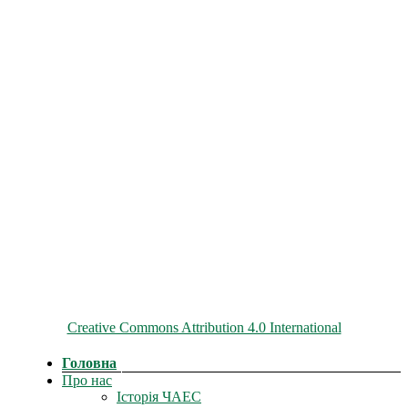
© 2026 ChNPP
Всі матеріали на цьому сайті розміщені на умовах ліцензії
Creative Commons Attribution 4.0 International
Головна
Про нас
Історія ЧАЕС