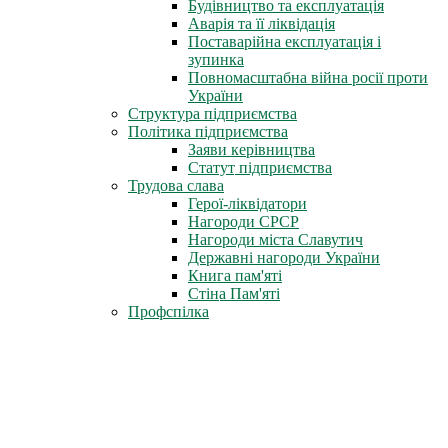
Будівництво та експлуатація
Аварія та її ліквідація
Поставарійна експлуатація і
зупинка
Повномасштабна війна росії проти
України
Структура підприємства
Політика підприємства
Заяви керівництва
Статут підприємства
Трудова слава
Герої-ліквідатори
Нагороди СРСР
Нагороди міста Славутич
Державні нагороди України
Книга пам'яті
Стіна Пам'яті
Профспілка
Новини профспілки
Документи профспілки
Організація молоді ЧАЕС
Інфоцентр
Новини
Фотоальбом
Відеофільми