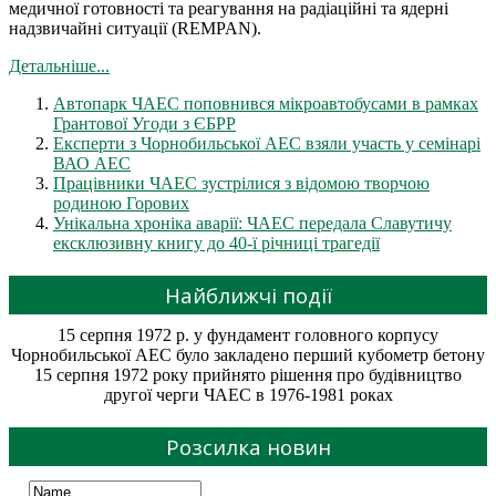
медичної готовності та реагування на радіаційні та ядерні
надзвичайні ситуації (REMPAN).
Детальніше...
Автопарк ЧАЕС поповнився мікроавтобусами в рамках
Грантової Угоди з ЄБРР
Експерти з Чорнобильської АЕС взяли участь у семінарі
ВАО АЕС
Працівники ЧАЕС зустрілися з відомою творчою
родиною Горових
Унікальна хроніка аварії: ЧАЕС передала Славутичу
ексклюзивну книгу до 40-ї річниці трагедії
Найближчі події
15 серпня 1972 р. у фундамент головного корпусу
Чорнобильської АЕС було закладено перший кубометр бетону
15 серпня 1972 року прийнято рішення про будівництво
другої черги ЧАЕС в 1976-1981 роках
Розсилка новин