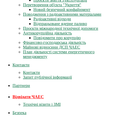
Проєкти зняття з експлуатації
Перетворення об'єкта "Укриття"
Новий безпечний конфайнмент
Поводження з радіоактивними матеріалами
Радіоактивні відходи
Відпрацьоване ядерне паливо
Проєкти міжнародної технічної допомоги
Антикорупційна діяльність
Повідомити про корупцію
Фінансово-господарська діяльність
Майнові відносини ДСП ЧАЕС
План діяльності системи енергетичного
менеджменту
Контакти
Контакти
Запит публічної інформації
Партнери
Відвідати ЧАЕС
Технічні візити і ЗМІ
Безпека