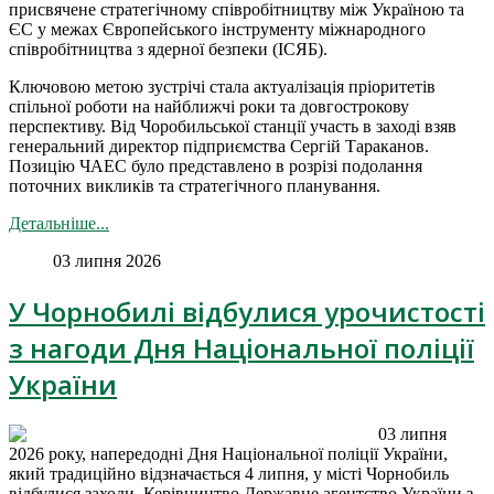
присвячене стратегічному співробітництву між Україною та
ЄС у межах Європейського інструменту міжнародного
співробітництва з ядерної безпеки (ІСЯБ).
Ключовою метою зустрічі стала актуалізація пріоритетів
спільної роботи на найближчі роки та довгострокову
перспективу. Від Чоробильської станції участь в заході взяв
генеральний директор підприємства Сергій Тараканов.
Позицію ЧАЕС було представлено в розрізі подолання
поточних викликів та стратегічного планування.
Детальніше...
03 липня 2026
У Чорнобилі відбулися урочистості
з нагоди Дня Національної поліції
України
03 липня
2026 року, напередодні Дня Національної поліції України,
який традиційно відзначається 4 липня, у місті Чорнобиль
відбулися заходи. Керівництво Державне агентство України з