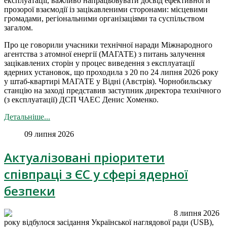
експлуатації, важливо напрацьовувати досвід ефективної й
прозорої взаємодії із зацікавленими сторонами: місцевими
громадами, регіональними організаціями та суспільством
загалом.
Про це говорили учасники технічної наради Міжнародного
агентства з атомної енергії (МАГАТЕ) з питань залучення
зацікавлених сторін у процес виведення з експлуатації
ядерних установок, що проходила з 20 по 24 липня 2026 року
у штаб-квартирі МАГАТЕ у Відні (Австрія). Чорнобильську
станцію на заході представив заступник директора технічного
(з експлуатації) ДСП ЧАЕС Денис Хоменко.
Детальніше...
09 липня 2026
Актуалізовані пріоритети
співпраці з ЄС у сфері ядерної
безпеки
8 липня 2026
року відбулося засідання Української наглядової ради (USB),