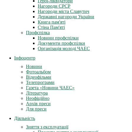
Герої-ліквідатори
Нагороди СРСР
Нагороди міста Славутич
Державні нагороди України
Книга пам'яті
Стіна Пам'яті
Профспілка
Новини профспілки
Документи профспілки
Організація молоді ЧАЕС
Інфоцентр
Новини
Фотоальбом
Відеофільми
Телепрограми
Газета «Новини ЧАЕС»
Література
Неофіційно
Архів преси
Для преси
Діяльність
Зняття з експлуатації