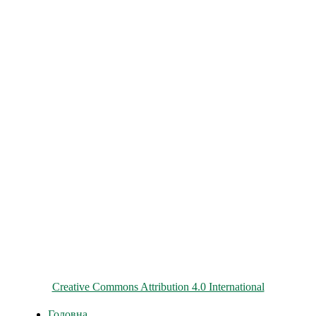
© 2026 ChNPP
Всі матеріали на цьому сайті розміщені на умовах ліцензії
Creative Commons Attribution 4.0 International
Головна