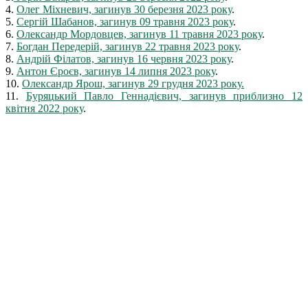
4.
Олег Міхневич, загинув 30 березня 2023 року
.
5.
Сергій Шабанов, загинув 09 травня 2023 року
.
6.
Олександр Мордовцев, загинув 11 травня 2023 року
.
7.
Богдан Передерій, загинув 22 травня 2023 року
.
8.
Андрій Філатов, загинув 16 червня 2023 року
.
9.
Антон Єроєв, загинув 14 липня 2023 року
.
10.
Олександр Ярош, загинув 29 грудня 2023 року.
11.
Буряцький Павло Геннадієвич, загинув приблизно 12
квітня 2022 року
.