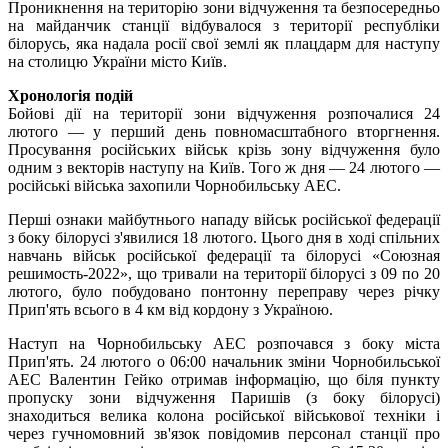
Проникнення на територію зони відчуження та безпосередньо
на майданчик станції відбувалося з території республіки
білорусь, яка надала росії свої землі як плацдарм для наступу
на столицю України місто Київ.
Хронологія подій
Бойові дії на території зони відчуження розпочалися 24
лютого — у перший день повномасштабного вторгнення.
Просування російських військ крізь зону відчуження було
одним з векторів наступу на Київ. Того ж дня — 24 лютого —
російські війська захопили Чорнобильську АЕС.
Перші ознаки майбутнього нападу військ російської федерації
з боку білорусі з'явилися 18 лютого. Цього дня в ході спільних
навчань військ російської федерації та білорусі «Союзная
решимость-2022», що тривали на території білорусі з 09 по 20
лютого, було побудовано понтонну переправу через річку
Прип'ять всього в 4 км від кордону з Україною.
Наступ на Чорнобильську АЕС розпочався з боку міста
Прип'ять. 24 лютого о 06:00 начальник зміни Чорнобильської
АЕС Валентин Гейко отримав інформацію, що біля пункту
пропуску зони відчуження Паришів (з боку білорусі)
знаходиться велика колона російської військової техніки і
через гучномовний зв'язок повідомив персонал станції про