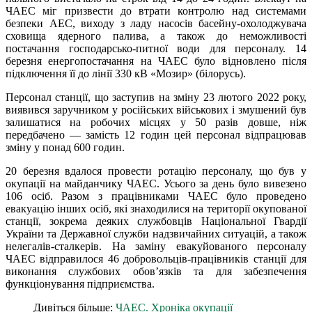
ЧАЕС міг призвести до втрати контролю над системами
безпеки АЕС, виходу з ладу насосів басейну-охолоджувача
сховища ядерного палива, а також до неможливості
постачання господарсько-питної води для персоналу. 14
березня енергопостачання на ЧАЕС було відновлено після
підключення її до лінії 330 кВ «Мозир» (білорусь).
Персонал станції, що заступив на зміну 23 лютого 2022 року,
виявився заручником у російських військових і змушений був
залишатися на робочих місцях у 50 разів довше, ніж
передбачено — замість 12 годин цей персонал відпрацював
зміну у понад 600 годин.
20 березня вдалося провести ротацію персоналу, що був у
окупації на майданчику ЧАЕС. Усього за день було вивезено
106 осіб. Разом з працівниками ЧАЕС було проведено
евакуацію інших осіб, які знаходилися на території окупованої
станції, зокрема деяких службовців Національної Гвардії
України та Державної служби надзвичайних ситуацій, а також
нелегалів-сталкерів. На заміну евакуйованого персоналу
ЧАЕС відправилося 46 добровольців-працівників станції для
виконання службових обовʼязків та для забезпечення
функціонування підприємства.
Дивіться більше:
ЧАЕС. Хроніка окупації