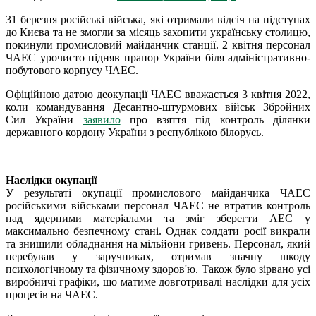
31 березня російські війська, які отримали відсіч на підступах
до Києва та не змогли за місяць захопити українську столицю,
покинули промисловий майданчик станції. 2 квітня персонал
ЧАЕС урочисто підняв прапор України біля адміністративно-
побутового корпусу ЧАЕС.
Офіційною датою деокупації ЧАЕС вважається 3 квітня 2022,
коли командування Десантно-штурмових військ Збройних
Сил України
заявило
про взяття під контроль ділянки
державного кордону України з республікою білорусь.
Наслідки окупації
У результаті окупації промислового майданчика ЧАЕС
російськими військами персонал ЧАЕС не втратив контроль
над ядерними матеріалами та зміг зберегти АЕС у
максимально безпечному стані. Однак солдати росії викрали
та знищили обладнання на мільйони гривень. Персонал, який
перебував у заручниках, отримав значну шкоду
психологічному та фізичному здоров'ю. Також було зірвано усі
виробничі графіки, що матиме довготривалі наслідки для усіх
процесів на ЧАЕС.