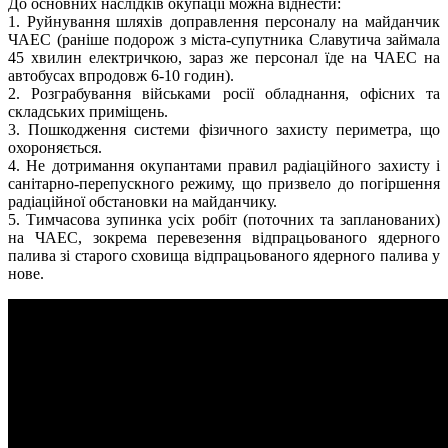
До основних наслідків окупації можна віднести:
1. Руйнування шляхів доправлення персоналу на майданчик
ЧАЕС (раніше подорож з міста-супутника Славутича займала
45 хвилин електричкою, зараз же персонал їде на ЧАЕС на
автобусах впродовж 6-10 годин).
2. Розграбування військами росії обладнання, офісних та
складських приміщень.
3. Пошкодження системи фізичного захисту периметра, що
охороняється.
4. Не дотримання окупантами правил радіаційного захисту і
санітарно-перепускного режиму, що призвело до погіршення
радіаційної обстановки на майданчику.
5. Тимчасова зупинка усіх робіт (поточних та запланованих)
на ЧАЕС, зокрема перевезення відпрацьованого ядерного
палива зі старого сховища відпрацьованого ядерного палива у
нове.