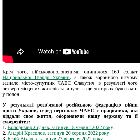
Крім того, військовополоненими опинилося 169 солдат
Національної Гвардії України
, а також збройного штурму
зазнало місто-супутник ЧАЕС Славутич, в результаті чого
четверо місцевих жителів загинуло, а ще чотирьох було взято
у полон.
У результаті розв'язаної російською федерацією війни
проти України, серед персоналу ЧАЕС є працівники, які
віддали своє життя, обороняючи нашу державу та її
суверенітет:
1.
Володимир Лєднєв, загинув 18 червня 2022 року
.
2.
Андрій Красилов, загинув 20 серпня 2022 року
.
3.
Юрій Віхарєв, загинув 23 вересня 2022 року
.