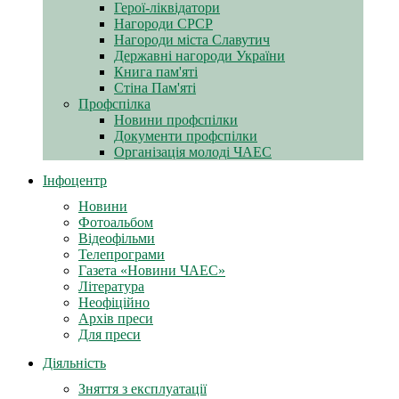
Герої-ліквідатори
Нагороди СРСР
Нагороди міста Славутич
Державні нагороди України
Книга пам'яті
Стіна Пам'яті
Профспілка
Новини профспілки
Документи профспілки
Організація молоді ЧАЕС
Інфоцентр
Новини
Фотоальбом
Відеофільми
Телепрограми
Газета «Новини ЧАЕС»
Література
Неофіційно
Архів преси
Для преси
Діяльність
Зняття з експлуатації