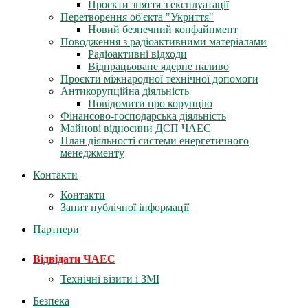
Проєкти зняття з експлуатації
Перетворення об'єкта "Укриття"
Новий безпечний конфайнмент
Поводження з радіоактивними матеріалами
Радіоактивні відходи
Відпрацьоване ядерне паливо
Проєкти міжнародної технічної допомоги
Антикорупційна діяльність
Повідомити про корупцію
Фінансово-господарська діяльність
Майнові відносини ДСП ЧАЕС
План діяльності системи енергетичного
менеджменту
Контакти
Контакти
Запит публічної інформації
Партнери
Відвідати ЧАЕС
Технічні візити і ЗМІ
Безпека