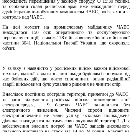
необхідність переміщення у захисну споруду. О 15:30 техніка
та особовий склад російської армії вже знаходилися перед
адміністративно-побутовим комплексом ЧАЕС, росія захопила
контроль над ЧАЕС.
На цей момент на промисловому майданчику ЧАЕС
знаходилося 150 осіб оперативного та обслуговуючого
персоналу станції, а також 178 військовослужбовців військової
частини 3041 Національної Гвардії України, що охороняла
об'єкт.
У зв'язку з наявністю у російських військ важкої військової
техніки, здатної завдати значної шкоди будівлям і спорудам під
час бойових дій, що могло спричинити ризик радіаційної
аварії, військовими було ухвалено рішення не чинити опір.
Внаслідок постійних обстрілів території, прилеглої до ЧАЕС,
та зони відчуження російські війська пошкодили лінії
електропередач, і 9 березня ЧАЕС залишилася без
електричного живлення. Числені спроби відновити
електропостачання не мали успіху, оскільки пошкоджена
ділянка знаходилася на тимчасово окупованій території. Для
забезпечення власних потреб на ЧАЕС запасів дизельного
пального вистачало на строк від 14 до 24 годин. Блекаут на