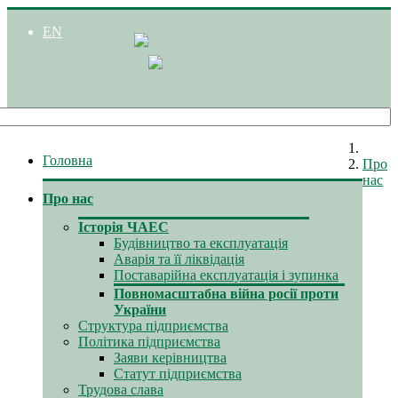
EN
Головна
Про
нас
Про нас
Історія ЧАЕС
Будівництво та експлуатація
Аварія та її ліквідація
Поставарійна експлуатація і зупинка
Повномасштабна війна росії проти
України
Структура підприємства
Політика підприємства
Заяви керівництва
Статут підприємства
Трудова слава