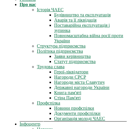
Про нас
Історія ЧАЕС
Будівництво та експлуатація
Аварія та її ліквідація
Поставарійна експлуатація і
зупинка
Повномасштабна війна росії проти
України
Структура підприємства
Політика підприємства
Заяви керівництва
Статут підприємства
Трудова слава
Герої-ліквідатори
Нагороди СРСР
Нагороди міста Славутич
Державні нагороди України
Книга пам'яті
Стіна Пам'яті
Профспілка
Новини профспілки
Документи профспілки
Організація молоді ЧАЕС
Інфоцентр