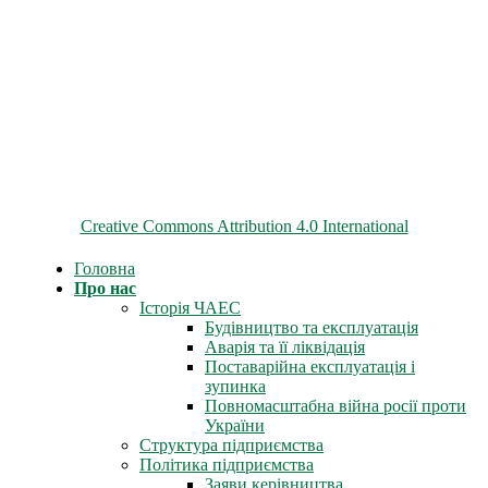
© 2026 ChNPP
Всі матеріали на цьому сайті розміщені на умовах ліцензії
Creative Commons Attribution 4.0 International
Головна
Про нас
Історія ЧАЕС
Будівництво та експлуатація
Аварія та її ліквідація
Поставарійна експлуатація і
зупинка
Повномасштабна війна росії проти
України
Структура підприємства
Політика підприємства
Заяви керівництва