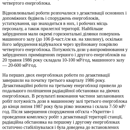
четвертого енергоблока.
Відновлювальні роботи розпочалися з дезактивації основних і
допоміжних будівель і споруджень енергоблоків,
устаткування, що знаходиться в них, і робочих місць
персоналу, а також прилеглої території. Найбільше
забруднення мали окремі горизонтальні ділянки поверхонь
машинного залу (до 106 β-част./см кв. на хвилину), оскільки
його забруднення відбувалося через зруйновану покрівлю
четвертого енергоблока. Потужність дози γ-випромінювання у
забруднених приміщеннях першого і другого енергоблоків на
20 травня 1986 року складала 10-100 мР/год, машинного залу
— 20-600 мР/год.
На перших двох енергоблоках роботи по дезактивації
завершили на початку третього кварталу 1986 року.
Дезактиваційні роботи на третьому енергоблоці привели до
подальшого поліпшення радіаційної обстановки на діючих
енергоблоках. В результаті виконання частини запланованих
робіт потужність дози в машинному залі третього енергоблока
до кінця липня 1987 року була різко знижена і склала 7-50 мР/
год. Після завершення спорудження об'єкта «Укриття» і
проведення комплексу робіт з дезактивації території станції,
радіаційна обстановка на першому і другому енергоблоках
остаточно стабілізувалася і була доведена до встановлених