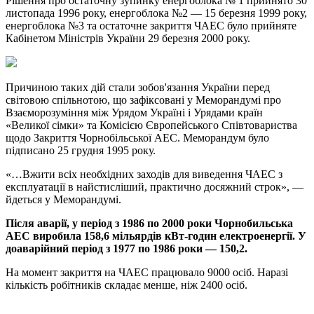
Рішення про остаточну зупинку енергоблока № 1 прийнято 30
листопада 1996 року, енергоблока №2 — 15 березня 1999 року,
енергоблока №3 та остаточне закриття ЧАЕС було прийняте
Кабінетом Міністрів України 29 березня 2000 року.
Причиною таких дій стали зобов'язання України перед
світовою спільнотою, що зафіксовані у Меморандумі про
Взаєморозуміння між Урядом Україні і Урядами країн
«Великої сімки» та Комісією Європейського Співтовариства
щодо Закриття Чорнобільської АЕС. Меморандум було
підписано 25 грудня 1995 року.
«…Вжити всіх необхідних заходів для виведення ЧАЕС з
експлуатації в найстисліший, практично досяжний строк», —
йдеться у Меморандумі.
Після аварії, у період з 1986 по 2000 роки Чорнобильська
АЕС виробила 158,6 мільярдів кВт-годин електроенергії. У
доаварійний період з 1977 по 1986 роки — 150,2.
На момент закриття на ЧАЕС працювало 9000 осіб. Наразі
кількість робітників складає менше, ніж 2400 осіб.