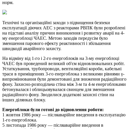
норм.
Технічні та організаційні заходи з підвищення безпеки
експлуатації діючих АЕС з реакторами РВПК були розроблені
на підставі аналізу причин виникнення і розвитку аварії на 4-
му енергоблоці ЧАЕС. Метою заходів передусім було
зменшення парового ефекту реактивності і збільшення
швидкодії аварійного захисту.
На відміну від 1-го і 2-го енергоблоків на 3-му енергоблоці
ЧАЕС був проведений великий об'єм відновлювальних робіт.
Устаткування, трубопроводи, вентиляційні короби, кабельні
траси в приміщеннях 3-го енергоблока з великими рівнями γ-
випромінювання були демонтовані для зниження радіаційного
фону. Захисно-розподільча стіна між 3-м та 4-м енергоблоками
бетонувалася і облицьовувалася свинцем для зменшення
радіаційного фону. Зводилися додаткові захисні стіни на
інших ділянках блоку.
Енергоблоки були готові до відновлення роботи:
1 жовтня 1986 року — післяаварійне введення в експлуатацію
1-го енергоблока.
5 листопада 1986 року — післяаварійне введення в