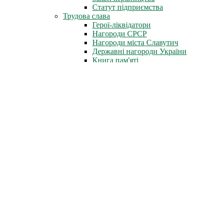
Статут підприємства
Трудова слава
Герої-ліквідатори
Нагороди СРСР
Нагороди міста Славутич
Державні нагороди України
Книга пам'яті
Стіна Пам'яті
Профспілка
Новини профспілки
Документи профспілки
Організація молоді ЧАЕС
Інфоцентр
Новини
Фотоальбом
Відеофільми
Телепрограми
Газета «Новини ЧАЕС»
Література
Неофіційно
Архів преси
Для преси
Діяльність
Зняття з експлуатації
Проєкти зняття з експлуатації