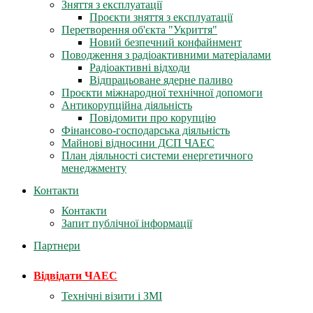
Зняття з експлуатації
Проєкти зняття з експлуатації
Перетворення об'єкта "Укриття"
Новий безпечний конфайнмент
Поводження з радіоактивними матеріалами
Радіоактивні відходи
Відпрацьоване ядерне паливо
Проєкти міжнародної технічної допомоги
Антикорупційна діяльність
Повідомити про корупцію
Фінансово-господарська діяльність
Майнові відносини ДСП ЧАЕС
План діяльності системи енергетичного
менеджменту
Контакти
Контакти
Запит публічної інформації
Партнери
Відвідати ЧАЕС
Технічні візити і ЗМІ