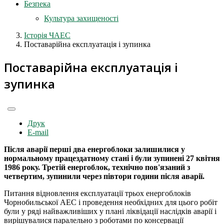
Безпека
Культура захищеності
Історія ЧАЕС
Поставарійна експлуатація і зупинка
Поставарійна експлуатація і
зупинка
Друк
E-mail
Після аварії перші два енергоблоки залишилися у
нормальному працездатному стані і були зупинені 27 квітня
1986 року. Третій енергоблок, технічно пов'язаний з
четвертим, зупинили через півтори години після аварії.
Питання відновлення експлуатації трьох енергоблоків
Чорнобильської АЕС і проведення необхідних для цього робіт
були у ряді найважливіших у плані ліквідації наслідків аварії і
вирішувалися паралельно з роботами по консервації