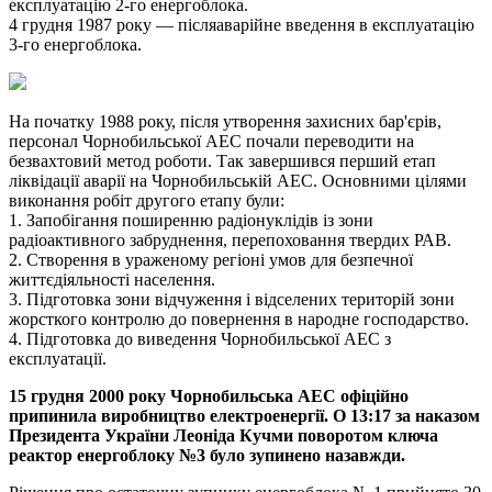
експлуатацію 2-го енергоблока.
4 грудня 1987 року — післяаварійне введення в експлуатацію
3-го енергоблока.
На початку 1988 року, після утворення захисних бар'єрів,
персонал Чорнобильської АЕС почали переводити на
безвахтовий метод роботи. Так завершився перший етап
ліквідації аварії на Чорнобильській АЕС. Основними цілями
виконання робіт другого етапу були:
1. Запобігання поширенню радіонуклідів із зони
радіоактивного забруднення, перепоховання твердих РАВ.
2. Створення в ураженому регіоні умов для безпечної
життєдіяльності населення.
3. Підготовка зони відчуження і відселених територій зони
жорсткого контролю до повернення в народне господарство.
4. Підготовка до виведення Чорнобильської АЕС з
експлуатації.
15 грудня 2000 року Чорнобильська АЕС офіційно
припинила виробництво електроенергії. О 13:17 за наказом
Президента України Леоніда Кучми поворотом ключа
реактор енергоблоку №3 було зупинено назавжди.