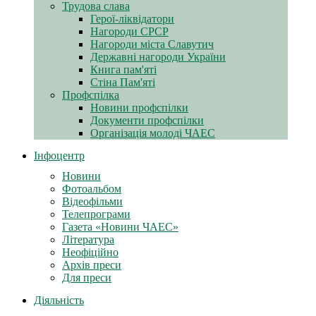
Трудова слава
Герої-ліквідатори
Нагороди СРСР
Нагороди міста Славутич
Державні нагороди України
Книга пам'яті
Стіна Пам'яті
Профспілка
Новини профспілки
Документи профспілки
Організація молоді ЧАЕС
Інфоцентр
Новини
Фотоальбом
Відеофільми
Телепрограми
Газета «Новини ЧАЕС»
Література
Неофіційно
Архів преси
Для преси
Діяльність